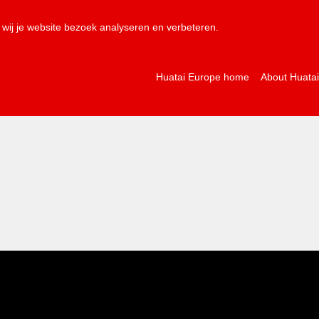
NL
EN
wij je website bezoek analyseren en verbeteren.
Huatai Europe home
About Huata